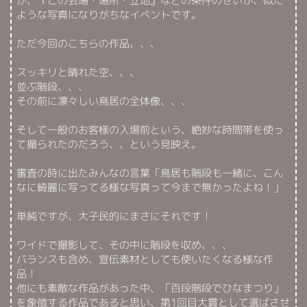
が、『この会場・場所・立地』などの条件のせいか、似た
ような写真になりがちなイベントです。
ただ今回のこちらの作品、、、
スッキリと晴れた空、、、
並ぶ階段、、、
その前に凛々しい鳥居の全体像、、、
そして一般のお客様の入場前という、絶妙な時間帯を使っ
て撮られたのだろう、、という見映え。
審査の時に出たみんなの言葉「鳥居も階段も一緒に、こん
なに綺麗に写ってる様な写真って今まで無かったよね！」
単純ですが、大子民的にまさにそれです！
ワイドで撮影して、その中に階段を収め、、、
バランスも含め、宣伝素材としても使いたくなる様な作
品！
他にも素敵な作品があった中、「百段階段でひなまつり」
を象徴する作品であると思い、第1回目大賞として選ばさせ