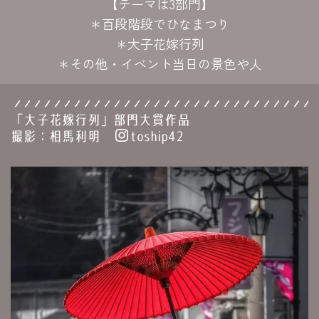
【テーマは3部門】
＊百段階段でひなまつり
＊大子花嫁行列
＊その他・イベント当日の景色や人
「大子花嫁行列」部門大賞作品
撮影：相馬利明
toship42