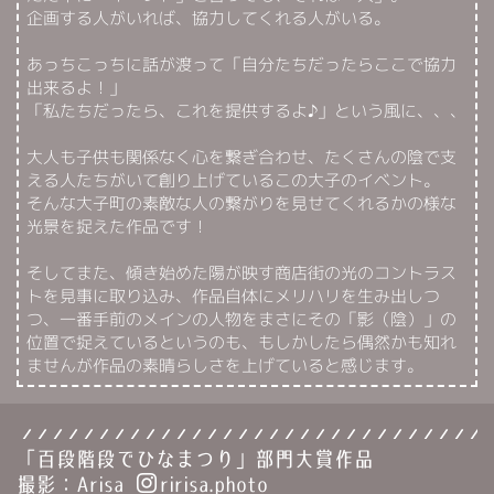
企画する人がいれば、協力してくれる人がいる。
あっちこっちに話が渡って「自分たちだったらここで協力
出来るよ！」
「私たちだったら、これを提供するよ♪」という風に、、、
大人も子供も関係なく心を繋ぎ合わせ、たくさんの陰で支
える人たちがいて創り上げているこの大子のイベント。
そんな大子町の素敵な人の繋がりを見せてくれるかの様な
光景を捉えた作品です！
そしてまた、傾き始めた陽が映す商店街の光のコントラス
トを見事に取り込み、作品自体にメリハリを生み出しつ
つ、一番手前のメインの人物をまさにその「影（陰）」の
位置で捉えているというのも、もしかしたら偶然かも知れ
ませんが作品の素晴らしさを上げていると感じます。
「百段階段でひなまつり」部門大賞作品
撮影：Arisa
ririsa.photo