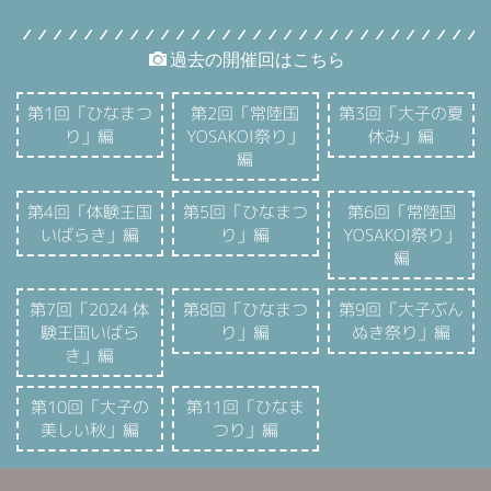
過去の開催回はこちら
第1回「ひなまつ
第2回「常陸国
第3回「大子の夏
り」編
YOSAKOI祭り」
休み」編
編
第4回「体験王国
第5回「ひなまつ
第6回「常陸国
いばらき」編
り」編
YOSAKOI祭り」
編
第7回「2024 体
第8回「ひなまつ
第9回「大子ぶん
験王国いばら
り」編
ぬき祭り」編
き」編
第10回「大子の
第11回「ひなま
美しい秋」編
つり」編