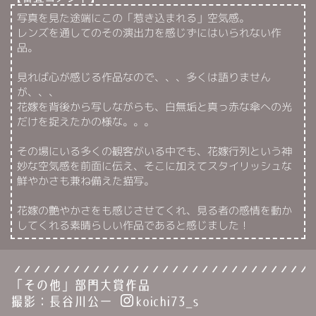
写真を見た途端にこの「惹き込まれる」空気感。
レンズを通してのその演出力を感じずにはいられない作
品。
見れば心が感じる作品なので、、、多くは語りません
が、、、
花嫁を背後から写しながらも、白無垢と真っ赤な傘への光
だけを捉えたかの様な。。。
その場にいる多くの観客がいる中でも、花嫁行列という神
妙な空気感を前面に伝え、そこに加えてスタイリッシュな
鮮やかさも兼ね備えた描写。
花嫁の艶やかさをも感じさせてくれ、見る者の感情を動か
してくれる素晴らしい作品であると感じました！
「その他」部門大賞作品
撮影：長谷川公一
koichi73_s