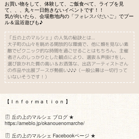
お買い物をして、体験して、ご飯食べて、ライブを見
て、、、丸々一日飽きないイベントです！！
気が向いたら、会場敷地内の「
フォレスパだいご
」でプー
ル＆温浴遊びも♪
「丘の上のマルシェ」の人気の秘訣とは...
大子町の山々を眺める開放的な環境で、他に類を見ない素
敵でピクニック的な時間を過ごせることはもちろん、主催
者さんのしっかりとした観点により、選抜＆声掛けをし、
選び抜かれた質の高い＆お洒落な、出店アーティストさん
の作品や出展ブースが勢揃い♪♪♪（一般公募は一切行って
いないそうです！）
【Ｉｎｆｏｒｍａｔｉｏｎ 】
丘の上のマルシェ ブログ ★
https://ameblo.jp/okanouenomarche/
丘の上のマルシェ Facebookページ ★