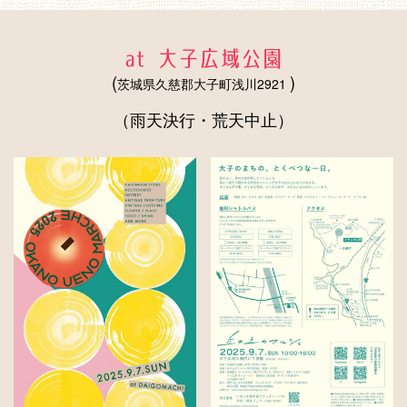
at 大子広域公園
(
)
茨城県久慈郡大子町浅川2921
（雨天決行・荒天中止）