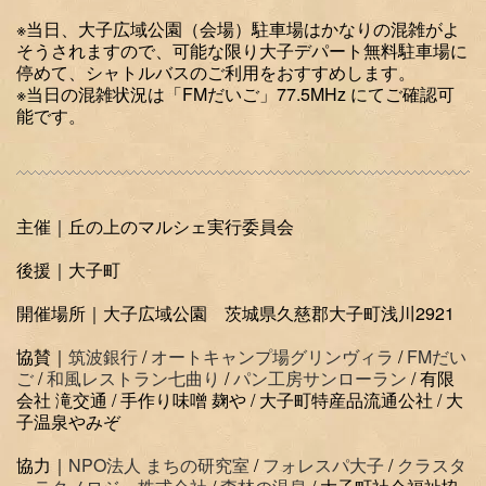
※当日、大子広域公園（会場）駐車場はかなりの混雑がよ
そうされますので、可能な限り大子デパート無料駐車場に
停めて、シャトルバスのご利用をおすすめします。
※当日の混雑状況は「FMだいご」77.5MHz にてご確認可
能です。
主催｜丘の上のマルシェ実行委員会
後援｜大子町
開催場所｜大子広域公園 茨城県久慈郡大子町浅川2921
協賛｜
筑波銀行
/
オートキャンプ場グリンヴィラ
/
FMだい
ご
/
和風レストラン七曲り
/
パン工房サンローラン
/ 有限
会社 滝交通 / 手作り味噌 麹や / 大子町特産品流通公社 / 大
子温泉やみぞ
協力｜
NPO法人 まちの研究室
/
フォレスパ大子
/
クラスタ