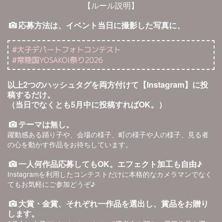
【ルール説明】
応募方法は、イベント当日に撮影した写真に、
#大子デパートフォトコンテスト
#常陸国YOSAKOI祭り2026
以上2つのハッシュタグを両方付けて【Instagram】に投
稿するだけ。
（当日でなくとも5月中に投稿すればOK。）
テーマは無し。
躍動感ある踊り子や、会場の様子、町の様子や人の様子、見る者
の心を動かす作品をお待ちしています。
一人何作品応募してもOK。エフェクト加工も自由♪
Instagramを利用したコンテストだけに本格的なカメラマンでなく
てもお気軽にご参加どうぞ♪
大賞・
金賞、それぞれ一作品を選出し、賞品をお贈り
します。