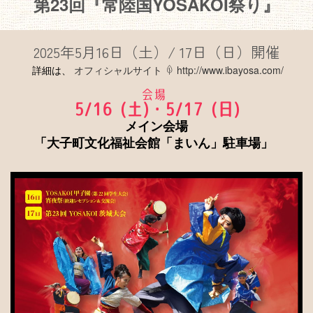
第23回『常陸国YOSAKOI祭り』
2025年
5月16日（土）/ 17日（日）開催
詳細は、
オフィシャルサイト
http://www.ibayosa.com/
会場
5/16 (土)・
5/17 (日)
メイン会場
「大子町文化福祉会館「まいん」駐車場」