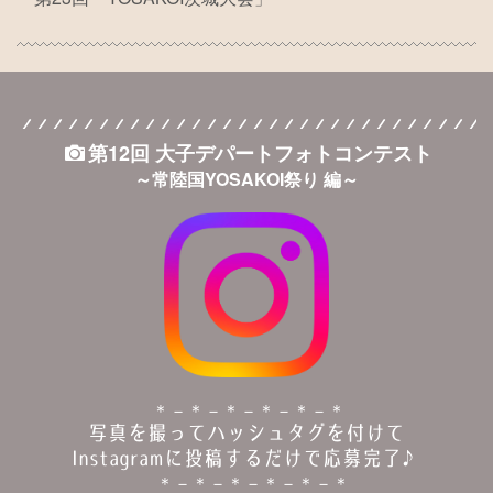
第12回 大子デパート
フォトコンテスト
～常陸国YOSAKOI祭り 編～
＊－＊－＊－＊－＊－＊
写真を撮ってハッシュタグを付けて
Instagramに投稿するだけで応募完了♪
＊－＊－＊－＊－＊－＊