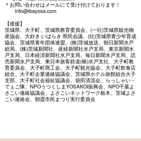
＊お問い合わせはメールにて受け付けております！
info@ibayosa.com
【後援】
茨城県、大子町、茨城県教育委員会、(一社)茨城県観光物
産協会、大好き いばらき 県民会議、(社)茨城県青少年育成
協会、茨城県青年団体連盟、(株)茨城放送、朝日新聞水戸
総局、(株)茨城新聞社、産経新聞社水戸支局、東京新聞水
戸支局、日本経済新聞社水戸支局、毎日新聞水戸支局、読
売新聞水戸支局、東日本旅客鉄道(株)水戸支社、大子町教
育委員会、大子町商工会、大子町観光協会、大子町飲食店
組合、大子町企業連絡協議会、茨城県ホテル旅館組合大子
支部、大子町社会福祉協議会、袋田清流会、らっしゃい・
でぇご隊、NPOうつくしまYOSAKOI振興会、NPO千葉よ
さこい連絡協議会、よさこいネットワーク栃木、茨城よさ
こい連絡会、朝霞市民まつり実行委員会