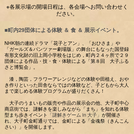
※各展示場の開場日程は、各会場へお問い合わせく
ださい。
■町内29団体による体験 ＆ 食 ＆ 展示イベント。
NHK朝の連続ドラマ「花子とアン」、「おひさま」や
「ガールズ＆パンツァー劇場版」の舞台にもなった国登録
有形文化財の旧上岡小学校をはじめ，町内２４ヶ所で２９
団体による作品・技・食・体験による「第８回 大子ふる
さと博覧会」。
漆，陶芸，フラワーアレンジなどの体験や田植え、おや
き作りといった田舎ならではの体験など、子どもから大人
まで楽しめる体験プログラムが盛りだくさん！
大子のうまいもの販売や作品の展示会
の他、大子町中心
商店街では、謎解きを楽しみながら「まち」を知れる体験
型まち歩きイベント
「謎解きゲーム in 大子」
が開催さ
れ、大子町金町通りでは、金町による「金魂祭（きんこん
さい）」を開催します。