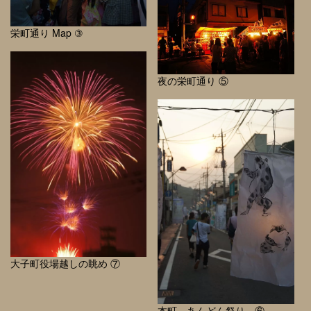
栄町通り Map ③
夜の栄町通り ⑤
大子町役場越しの眺め ⑦
本町 あんどん祭り ⑥