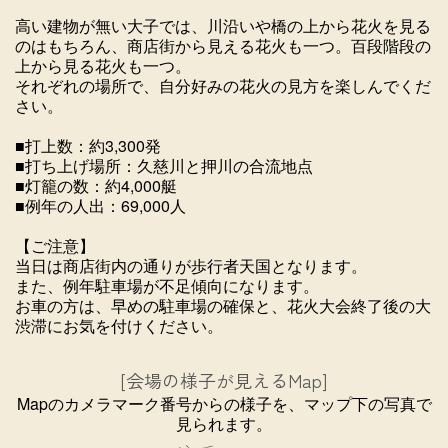
高い建物が無い大子では、川沿いや橋の上から花火を見る
のはもちろん、商店街から見える花火も一つ。百段階段の
上から見る花火も一つ。
それぞれの場所で、自分好みの花火の見方を楽しんでくだ
さい。
■打上数：約3,300発
■打ち上げ場所：久慈川と押川の合流地点
■灯籠の数：約4,000艇
■例年の人出：69,000人
【ご注意】
当日は商店街内の通りが歩行者天国となります。
また、例年駐車場が不足傾向になります。
お車の方は、早めの駐車場の確保と、花火大会終了後の大
渋滞にお気を付けください。
[会場の様子が見えるMap]
Mapのカメラマーク番号からの様子を、マップ下の写真で
見られます。