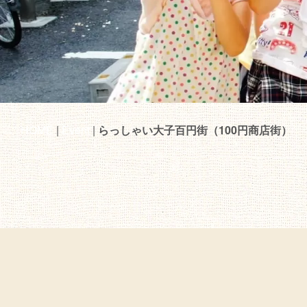
HOME
|
Event
|
らっしゃい大子百円街（100円商店街）