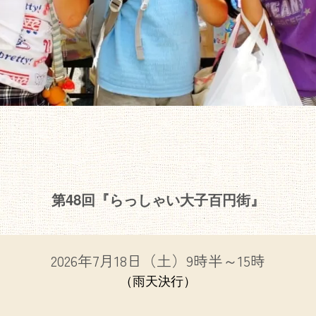
第48回『らっしゃい大子百円街』
2026年7
月18日（土）9
時半～15時
（雨天決行）