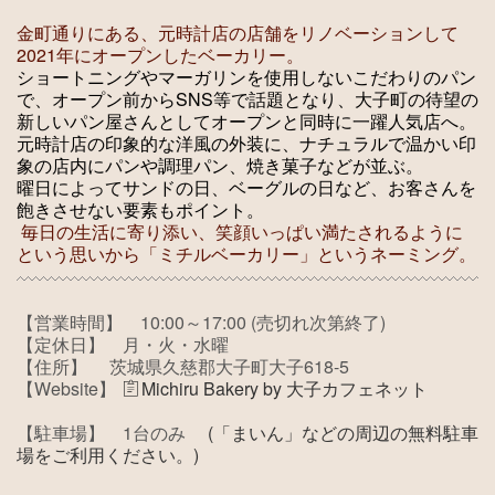
金町通りにある、元時計店の店舗をリノベーションして
2021年にオープンしたベーカリー。
ショートニングやマーガリンを使用しないこだわりのパン
で、オープン前からSNS等で話題となり、大子町の待望の
新しいパン屋さんとしてオープンと同時に一躍人気店へ。
元時計店の印象的な洋風の外装に、ナチュラルで温かい印
象の店内にパンや調理パン、焼き菓子などが並ぶ。
曜日によってサンドの日、ベーグルの日など、お客さんを
飽きさせない要素もポイント。
毎日の生活に寄り添い、笑顔いっぱい満たされるように
という思いから「ミチルベーカリー」というネーミング。
【営業時間】 10
:00～17:00 (売切れ次第終了)
【定休日】 月・火・水曜
【住所】
茨城県久慈郡大子町大子618-5
【Website】
Michiru Bakery by 大子カフェネット
【駐車場】 1台のみ
(「まいん」などの周辺の無料駐車
場をご利用ください。)