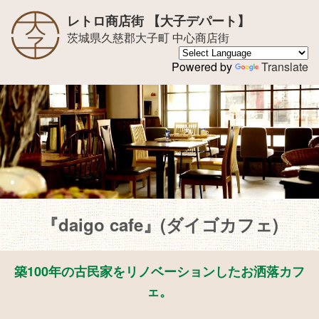
レトロ商店街 【大子デパート】
茨城県久慈郡大子町 中心商店街
Powered by
Translate
『daigo cafe』(ダイゴカフェ)
築100年の古民家をリノベーションした
お洒落カフ
ェ
。