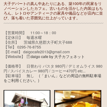
大子デパートの真ん中あたりにある、築100年の民家をリ
ノベーションしたカフェ。古いものを活かした内装はもち
ろん、レトロやアンティークの家具や備品などが店内に並
び、落ち着いた雰囲気に仕上がっています。
【営業時間】
11:00～18：00
【定休日】 毎週水曜
【住所】
茨城県久慈郡大子町大子688
【Tel】
0295-76-8755
【E-mail】 daigocafe2013@gmail.com
【Website】
daigo cafe by 大子カフェネット
【価格帯】 日替わり
パスタ 980円 / デミオムライス 980
円 / スパイスカレー 980円 / コーヒー470円 etc...
【駐車場】 無し
(「まいん」などの周辺の無料駐車場
をご利用ください。)